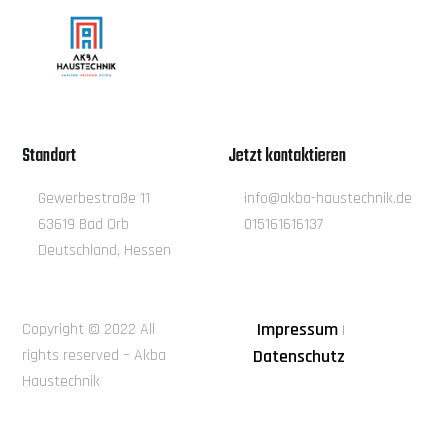
Standort
Jetzt kontaktieren
Gewerbestraße 11
info@akba-haustechnik.de
63619 Bad Orb
015161616137
Deutschland, Hessen
Impressum
Copyright © 2022 All
|
rights reserved – Akba
Datenschutz
Haustechnik