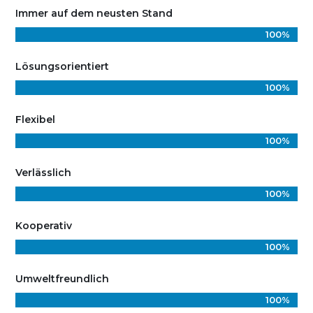
Immer auf dem neusten Stand
100%
100%
Lösungsorientiert
100%
100%
Flexibel
100%
100%
Verlässlich
100%
100%
Kooperativ
100%
100%
Umweltfreundlich
100%
100%