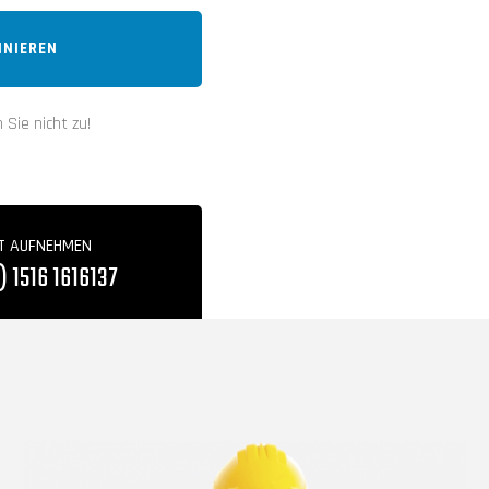
NIEREN
Sie nicht zu!
T AUFNEHMEN
) 1516 1616137