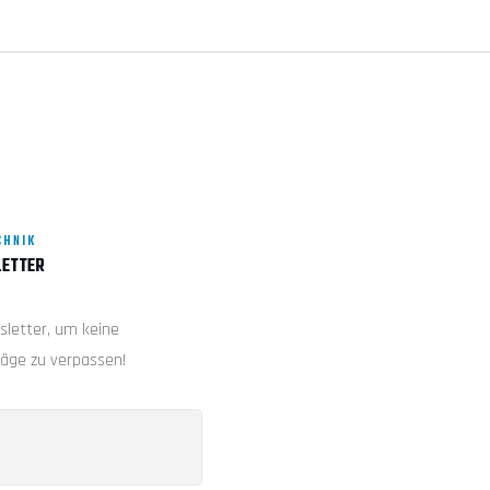
CHNIK
ETTER
sletter, um keine
räge zu verpassen!